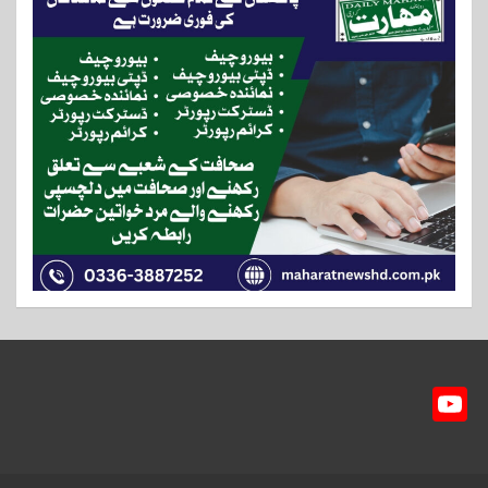
Y
ou
T